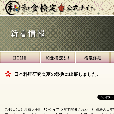
サ
イ
ト
内
ナ
日本料理研究会夏の祭典に出展しました。
ビ
ゲ
ー
シ
ョ
ン
7月8日(日）東京大手町サンケイプラザで開催された、社団法人日本