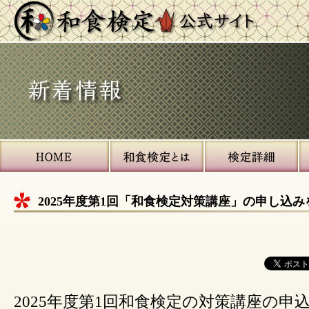
サ
イ
ト
内
ナ
2025年度第1回「和食検定対策講座」の申し込
ビ
ゲ
ー
シ
ョ
ン
2025年度第1回和食検定の対策講座の申込